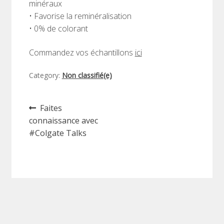
minéraux
• Favorise la reminéralisation
• 0% de colorant
Commandez vos échantillons
ici
Category:
Non classifié(e)
Post
Previous
Faites
post:
navigation
connaissance avec
#Colgate Talks