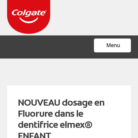
Skip
Skip
to
to
navigation
content
Menu
Accueil
Formulaire de contact
Agenda
NOUVEAU dosage en
FAQ
Fluorure dans le
FAQ
dentifrice elmex®
NL Webshop:
ENFANT