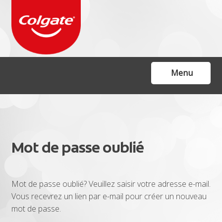
Skip
Skip
to
to
navigation
content
Menu
Accueil
Formulaire de contact
Mot de passe oublié
Agenda
FAQ
Mot de passe oublié? Veuillez saisir votre adresse e-mail.
FAQ
Vous recevrez un lien par e-mail pour créer un nouveau
mot de passe.
NL Webshop: