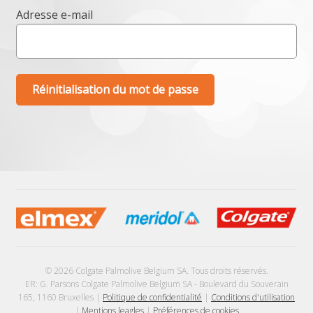
Adresse e-mail
Réinitialisation du mot de passe
© 2026 Colgate Palmolive Belgium SA. Tous droits réservés.
ER: G. Parsons Colgate Palmolive Belgium SA - Boulevard du Souverain
165, 1160 Bruxelles |
Politique de confidentialité
|
Conditions d'utilisation
|
Mentions leagles
|
Préférences de cookies